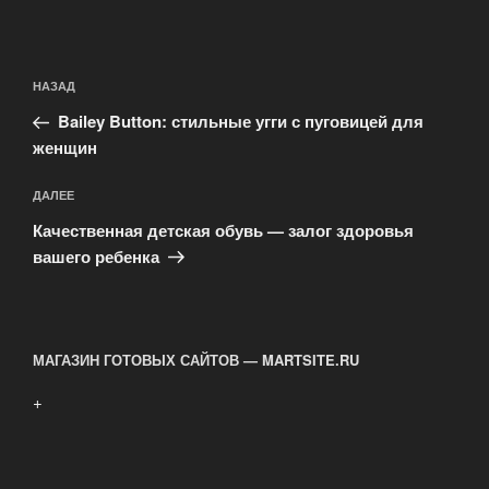
Навигация
Предыдущая
НАЗАД
по
запись:
записям
Bailey Button: стильные угги с пуговицей для
женщин
Следующая
ДАЛЕЕ
запись
Качественная детская обувь — залог здоровья
вашего ребенка
МАГАЗИН ГОТОВЫХ САЙТОВ — MARTSITE.RU
+