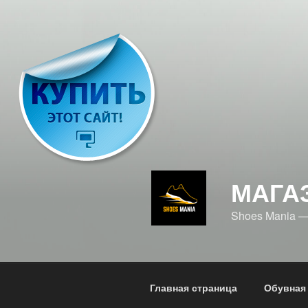
Перейти
к
содержимому
МАГА
Shoes Mania 
Главная страница
Обувная