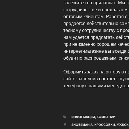
залежится на прилавках. Мы 
сотрудничестве и предлагаем
оптовым клиентам. Работая с н
продается действительно сам
тесному сотрудничеству с пр
нам удается предлагать дейс
при неизменно хорошем качест
интернет-магазине вы всегда
обуви по распродажным, сни
Оформить заказ на оптовую п
сайте, заполнив соответству
телефону с нашими менеджер
РУБРИКИ
ИНФОРМАЦИЯ
,
КОМПАНИИ
МЕТКИ
SHOESMANIA
,
КРОССОВКИ
,
МУЖСК