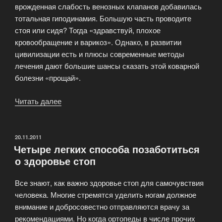
врожденная слабость венозных клапанов добавилась
тотальная гиподинамия. Большую часть проводите
стоя или сидя? Тогда «здравствуй, плохое
кровообращение и варикоз». Однако, в развитии
цивилизации есть и плюсы современные методы
лечения дают большие шансы сказать этой коварной
болезни «прощай».
Читать далее
«Компрессионный
трикотаж
—
скажем
ОПУБЛИКОВАНО
20.11.2011
Четыре легких способа позаботиться
варикозу
о здоровье стоп
«нет»»
Все знают, как важно здоровье стоп для самочувствия
человека. Многие стремятся уделить ногам должное
внимание и добросовестно отправляются врачу за
рекомендациями. Но когда ортопеды в числе прочих