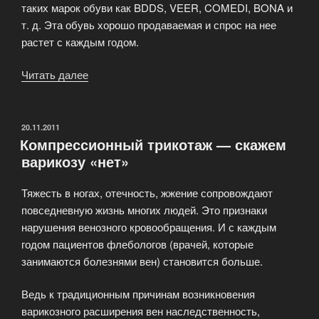
таких марок обуви как BDDS, VEER, COMEDI, BONA и
т. д. Эта обувь хорошо продаваемая и спрос на нее
растет с каждым годом.
Читать далее
«Почему
при
оптовом
заказе
ОПУБЛИКОВАНО
20.11.2011
Компрессионный трикотаж — скажем
обуви
варикозу «нет»
выбирают
ShoesMania»
Тяжесть в ногах, отечность, жжение сопровождают
повседневную жизнь многих людей. Это признаки
нарушения венозного кровообращения. И с каждым
годом пациентов флебологов (врачей, которые
занимаются болезнями вен) становится больше.
Ведь к традиционным причинам возникновения
варикозного расширения вен наследственность,