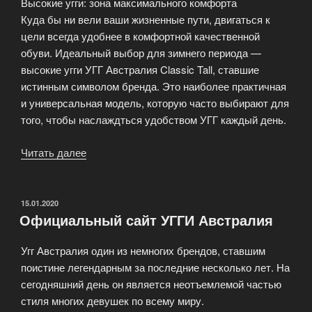
Высокие угги: зона максимального комфорта
Куда бы ни вели ваши жизненные пути, двигаться к
цели всегда удобнее в комфортной качественной
обуви. Идеальный выбор для зимнего периода —
высокие угги УГГ Австралия Classic Tall, ставшие
истинным символом бренда. Это наиболее практичная
и универсальная модель, которую часто выбирают для
того, чтобы наслаждться удобством УГГ каждый день.
Читать далее
«Женские
угги
—
основа
ОПУБЛИКОВАНО
15.01.2020
Официальный сайт УГГИ Австралия
вашего
стиля
Угг Австралия один из немногих брендов, ставшим
на
поистине легендарным за последние несколько лет. На
зимний
сегодняшний день он является неотъемлемой частью
сезон»
стиля многих девушек по всему миру.