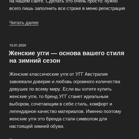
на нашем сайте. Сделать это очень просто: нужно
всего лишь заполнить все строке в меню регистрация
Читать далее
«Оптовым
клиентам
нашей
обуви!»
ОПУБЛИКОВАНО
15.01.2020
Женские угги — основа вашего стиля
на зимний сезон
Женские классические угги от УГГ Австралия
завоевали доверие и любовь огромного количества
девушек по всему миру. Если вы хотите купить
женские угги, то бренд УГГ станет идеальным
выбором, сочетающим в себе стиль, комфорт и
легендарное качество материалов. Именно поэтому
женские угги это бренда стали символом для
настоящей зимней обуви.