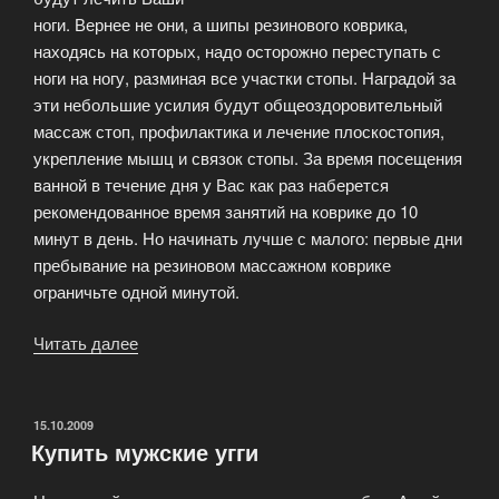
ноги. Вернее не они, а шипы резинового коврика,
находясь на которых, надо осторожно переступать с
ноги на ногу, разминая все участки стопы. Наградой за
эти небольшие усилия будут общеоздоровительный
массаж стоп, профилактика и лечение плоскостопия,
укрепление мышц и связок стопы. За время посещения
ванной в течение дня у Вас как раз наберется
рекомендованное время занятий на коврике до 10
минут в день. Но начинать лучше с малого: первые дни
пребывание на резиновом массажном коврике
ограничьте одной минутой.
Читать далее
«Четыре
легких
способа
позаботиться
ОПУБЛИКОВАНО
15.10.2009
Купить мужские угги
о
здоровье