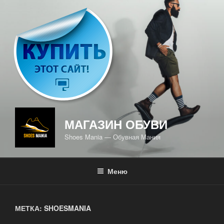
Перейти
к
содержимому
МАГАЗИН ОБУВИ
Shoes Mania — Обувная Мания
Меню
МЕТКА: SHOESMANIA