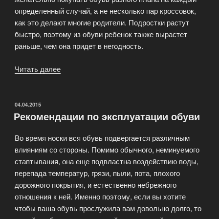
определенный случай, а не несколько пар кроссовок,
как это делают многие родители. Подростки растут
быстро, поэтому из обуви ребенок также вырастет
раньше, чем она придет в негодность.
Читать далее
«Мы
занимаемся
продажей
только
ОПУБЛИКОВАНО
04.04.2015
Рекомендации по эксплуатации обуви
качественной
и
Во время носки вся обувь подвергается различным
модной
влияниям со стороны. Помимо обычного, неминуемого
обуви»
стаптывания, она еще подвластна воздействию воды,
перепада температур, грязи, пыли, пота, плохого
дорожного покрытия, и естественно небрежного
отношения к ней. Именно поэтому, если вы хотите
чтобы ваша обувь прослужила вам довольно долго, то