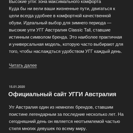
Высокие угги: зона максимального комфорта
Куда бы ни вели ваши жизненные пути, двигаться к
цели всегда удобнее в комфортной качественной
обуви. Идеальный выбор для зимнего периода —
высокие угги УГГ Австралия Classic Tall, ставшие
истинным символом бренда. Это наиболее практичная
и универсальная модель, которую часто выбирают для
того, чтобы наслаждться удобством УГГ каждый день.
Читать далее
«Женские
угги
—
основа
ОПУБЛИКОВАНО
15.01.2020
Официальный сайт УГГИ Австралия
вашего
стиля
Угг Австралия один из немногих брендов, ставшим
на
поистине легендарным за последние несколько лет. На
зимний
сегодняшний день он является неотъемлемой частью
сезон»
стиля многих девушек по всему миру.