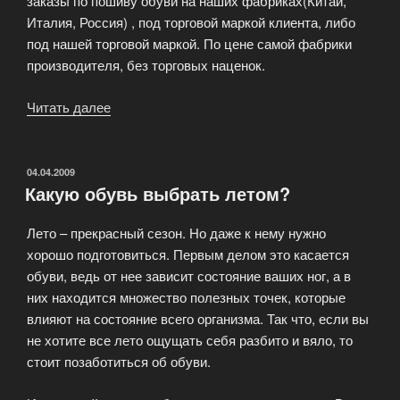
заказы по пошиву обуви на наших фабриках(Китай,
Италия, Россия) , под торговой маркой клиента, либо
под нашей торговой маркой. По цене самой фабрики
производителя, без торговых наценок.
Читать далее
«Минимальная
партия
для
оптовых
ОПУБЛИКОВАНО
04.04.2009
Какую обувь выбрать летом?
цен»
Лето – прекрасный сезон. Но даже к нему нужно
хорошо подготовиться. Первым делом это касается
обуви, ведь от нее зависит состояние ваших ног, а в
них находится множество полезных точек, которые
влияют на состояние всего организма. Так что, если вы
не хотите все лето ощущать себя разбито и вяло, то
стоит позаботиться об обуви.