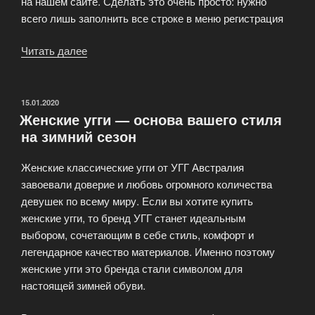
на нашем сайте. Сделать это очень просто: нужно
всего лишь заполнить все строке в меню регистрация
Читать далее
«Оптовым
клиентам
нашей
обуви!»
ОПУБЛИКОВАНО
15.01.2020
Женские угги — основа вашего стиля
на зимний сезон
Женские классические угги от УГГ Австралия
завоевали доверие и любовь огромного количества
девушек по всему миру. Если вы хотите купить
женские угги, то бренд УГГ станет идеальным
выбором, сочетающим в себе стиль, комфорт и
легендарное качество материалов. Именно поэтому
женские угги это бренда стали символом для
настоящей зимней обуви.