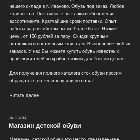
нашего склада в г. Иваново. Обувь под заказ. Любое
количество. Постоянные поставки и обновление
ассортимента. Кратчайшие сроки поставки. Опыт
работы на российском рынке более 6 лет. Низкие
цены, от 150 рублей за пару. Скидки крупным
оптовикам и постоянным клиентам. Выполнение любых
заказов. У нас Вы можете купить обувь известных
производителей по крайне низким для России ценам.
Для получения полного каталога сток обуви просим
обращаться по телефону или по e-mail.
Читать далее
«Оптовый
интернет-
магазин
обуви
ОПУБЛИКОВАНО
20.11.2014
Магазин детской обуви
«ShoesMania»»
Магазины детской обуви это место, где маленькие