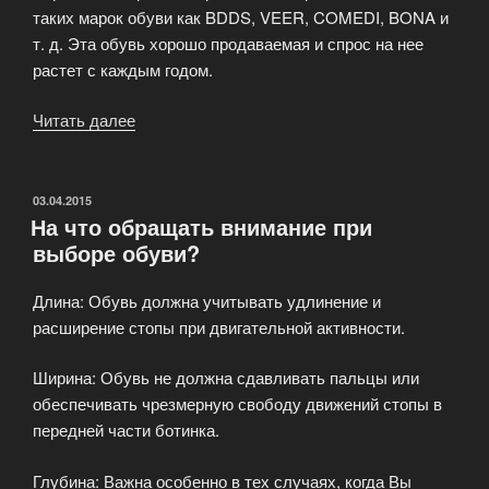
таких марок обуви как BDDS, VEER, COMEDI, BONA и
т. д. Эта обувь хорошо продаваемая и спрос на нее
растет с каждым годом.
Читать далее
«Почему
при
оптовом
заказе
ОПУБЛИКОВАНО
03.04.2015
На что обращать внимание при
обуви
выборе обуви?
выбирают
ShoesMania»
Длина: Обувь должна учитывать удлинение и
расширение стопы при двигательной активности.
Ширина: Обувь не должна сдавливать пальцы или
обеспечивать чрезмерную свободу движений стопы в
передней части ботинка.
Глубина: Важна особенно в тех случаях, когда Вы