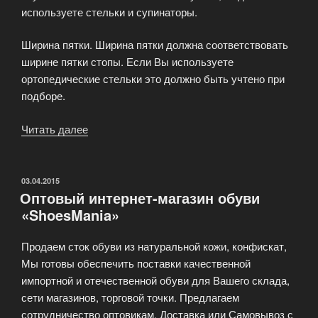
используете стельки и супинаторы.
Ширина пятки. Ширина пятки должна соответствовать
ширине пятки стопы. Если Вы используете
ортопедические стельки это должно быть учтено при
подборе.
Читать далее
«На
что
обращать
внимание
ОПУБЛИКОВАНО
03.04.2015
Оптовый интернет-магазин обуви
при
«ShoesMania»
выборе
обуви?»
Продаем сток обуви из натуральной кожи, конфискат,
Мы готовы обеспечить поставки качественной
импортной и отечественной обуви для Вашего склада,
сети магазинов, торговой точки. Предлагаем
сотрудничество оптовикам. Доставка или Самовывоз с