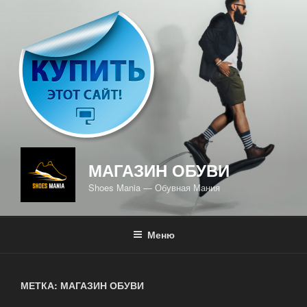
Перейти
к
содержимому
МАГАЗИН ОБУВИ
Shoes Mania — Обувная Мания
Меню
МЕТКА: МАГАЗИН ОБУВИ