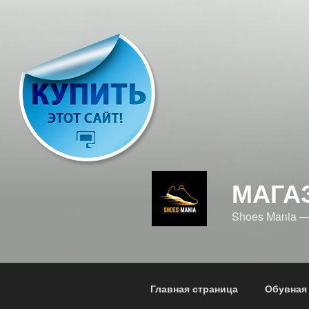
Перейти
к
содержимому
МАГА
Shoes Mania 
Главная страница
Обувная