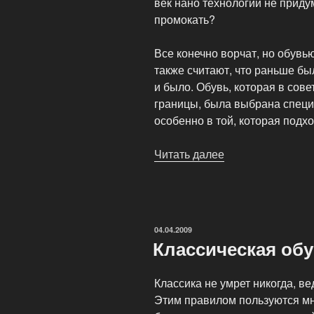
век нано технологий не придум
промокать?
Все конечно ворчат, но обувь
также считают, что раньше бы
и было. Обувь, которая в сове
границы, была выбрана специа
особенно в той, которая подх
Читать далее
«Обувь
и
лужи»
ОПУБЛИКОВАНО
04.04.2009
Классическая об
Классика не умрет никогда, ве
Этим правилом пользуются мн