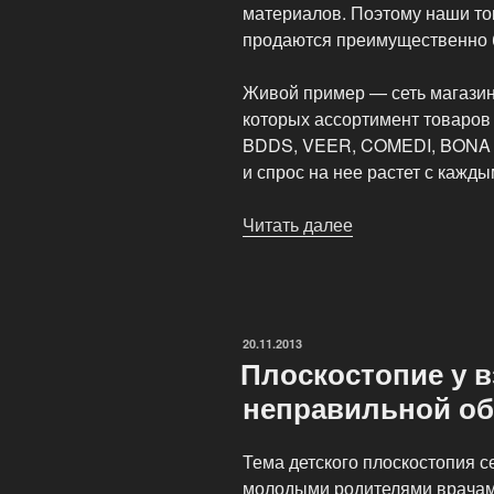
материалов. Поэтому наши то
продаются преимущественно б
Живой пример — сеть магазин
которых ассортимент товаров 
BDDS, VEER, COMEDI, BONA и 
и спрос на нее растет с кажды
Читать далее
«Почему
при
оптовом
заказе
обуви
ОПУБЛИКОВАНО
20.11.2013
выбирают
Плоскостопие у в
ShoesMania»
неправильной о
Тема детского плоскостопия с
молодыми родителями врачам 