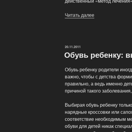
действенный «метод лечения»
Читать далее
«Плоскостопие
у
взрослых
из-
за
ОПУБЛИКОВАНО
20.11.2011
неправильной
Обувь ребенку: 
обуви»
Обувь ребенку родители иногд
важно, чтобы с детства форм
правильно, а ведь именно детс
причиной такого заболевания,
Выбирая обувь ребенку тольк
нарядные кроссовки или сапо
соответствие необходимым м
обуви для детей никак специа