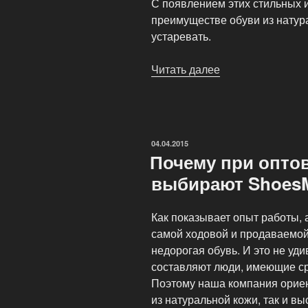
С появлением этих стильных 
преимуществе обуви из натур
устаревать.
Читать далее
«Купить
сапоги
Moon
Boot»
ОПУБЛИКОВАНО
04.04.2015
Почему при оптов
выбирают Shoes
Как показывает опыт работы, 
самой ходовой и продаваемой
недорогая обувь. И это не уд
составляют люди, имеющие ср
Поэтому наша компания ориен
из натуральной кожи, так и в