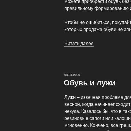
можете приобрести обувь без 
правильному формированию с
Чтобы не ошибиться, покупайт
которых продажа обуви не эпи
Читать далее
«Обувь
ребенку:
выбираем
ответственно»
ОПУБЛИКОВАНО
04.04.2009
Обувь и лужи
Лужи – извечная проблема дл
весной, когда начинает сходить
некуда. Казалось бы, что в та
резиновые сапоги или калоши,
мгновенно. Кончено, все греш