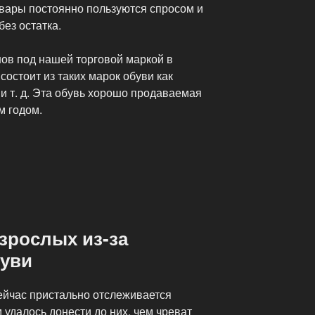
вары постоянно пользуются спросом и
ез остатка.
ов под нашей торговой маркой в
состоит из таких марок обуви как
т. д. Эта обувь хорошо продаваемая
м годом.
зрослых из-за
буви
ейчас пристально отслеживается
удалось донести до них, чем чреват