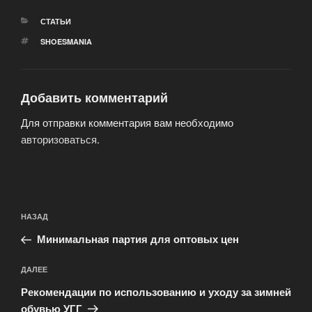
РУБРИКИ
СТАТЬИ
МЕТКИ
SHOESMANIA
Добавить комментарий
Для отправки комментария вам необходимо
авторизоваться
.
Навигация
Предыдущая
НАЗАД
по
запись:
записям
Минимальная партия для оптовых цен
Следующая
ДАЛЕЕ
запись
Рекомендации по использованию и уходу за зимней
обувью УГГ